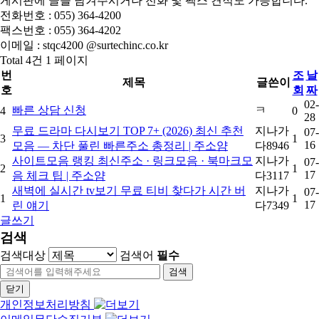
게시판에 글을 남겨주시거나 전화 및 팩스 견적도 가능합니다.
전화번호 :
055) 364-4200
팩스번호 :
055) 364-4202
이메일 :
stqc4200 @surtechinc.co.kr
Total 4건
1 페이지
번
조
날
제목
글쓴이
호
회
짜
02-
빠른 상담 신청
ㅋ
4
0
28
무료 드라마 다시보기 TOP 7+ (2026) 최신 추천
지나가
07-
3
1
16
모음 — 차단 풀린 빠른주소 총정리 | 주소얌
다8946
사이트모음 랭킹 최신주소 · 링크모음 · 북마크모
지나가
07-
2
1
17
음 체크 팁 | 주소얌
다3117
새벽에 실시간 tv보기 무료 티비 찾다가 시간 버
지나가
07-
1
1
17
린 얘기
다7349
글쓰기
검색
검색대상
검색어
필수
검색
닫기
개인정보처리방침